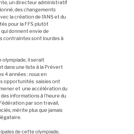
e, un directeur administratif
ssionné, des changements
ec la création de l’ANS et du
tés pour la FFS plutôt
 qui donnent envie de
s contraintes sont lourdes à
olympiade, il serait
t dans une liste à la Prévert
es 4 années : nous en
s opportunités saisies ont
à mener et une accélération du
e des informations à l’heure du
Fédération par son travail,
ciés, mérite plus que jamais
légataire.
cipales de cette olympiade,