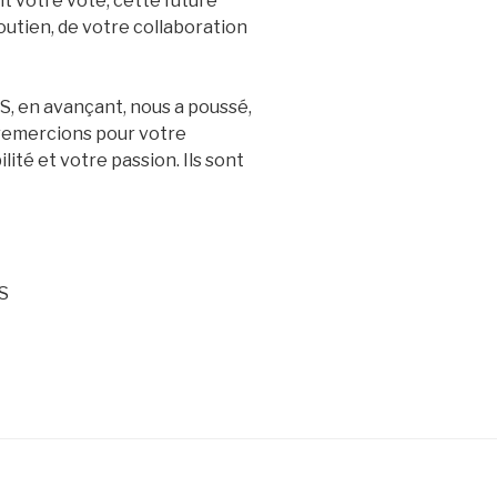
it votre vote, cette future
outien, de votre collaboration
FFS, en avançant, nous a poussé,
 remercions pour votre
té et votre passion. Ils sont
S