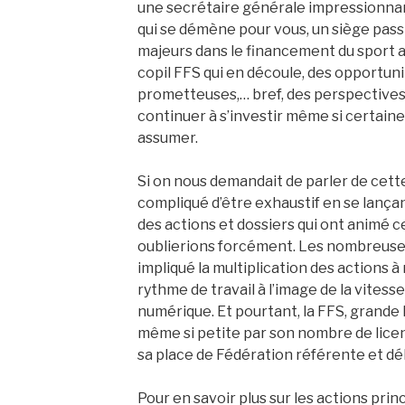
une secrétaire générale impressionnant
qui se démène pour vous, un siège pa
majeurs dans le financement du sport av
copil FFS qui en découle, des opportuni
prometteuses,… bref, des perspectives
continuer à s’investir même si certaine
assumer.
Si on nous demandait de parler de cette 
compliqué d’être exhaustif en se lançan
des actions et dossiers qui ont animé c
oublierions forcément. Les nombreuse
impliqué la multiplication des actions 
rythme de travail à l’image de la vitess
numérique. Et pourtant, la FFS, grande 
même si petite par son nombre de licen
sa place de Fédération référente et dé
Pour en savoir plus sur les actions prin