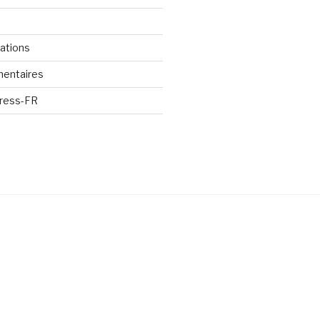
cations
mentaires
Press-FR