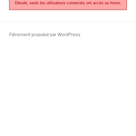
Désolé, seuls les utilisateurs connectés ont accès au forum.
Fièrement propulsé par WordPress