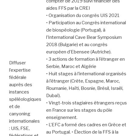
compter de 2019 suivi financier des
aides FFS par la CREI
• Organisation du congrès UIS 2021
• Participation au Congrès international
de biospéologie (Portugal), à
l’International Cave Bear Symposium
2018 (Bulgarie) et au congrès
européen d’Ebensee (Autriche).
• 3 actions de formation à l’étranger en
Diffuser
Serbie, Maroc et Algérie
l’expertise
• Huit stages à l’international organisés
fédérale
à l’étranger (Crête, Espagne, Maroc,
auprès des
Roumanie, Haïti, Bosnie, Brésil, Israël,
instances
Dubaï).
spéléologiques
• Vingt-trois stagiaires étrangers reçus
et de
en France sur les stages du pôle
canyoning
enseignement.
internationales
• L’EFC a formé des cadres en Grèce et
: UIS, FSE,
au Portugal. • Élection de la FFS à la
fédérations et