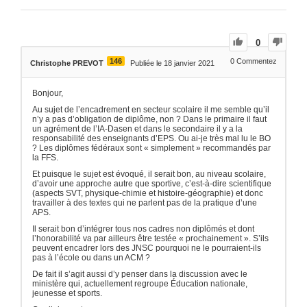
0
146
0
Commentez
Christophe PREVOT
Publiée le 18 janvier 2021
Bonjour,
Au sujet de l’encadrement en secteur scolaire il me semble qu’il
n’y a pas d’obligation de diplôme, non ? Dans le primaire il faut
un agrément de l’IA-Dasen et dans le secondaire il y a la
responsabilité des enseignants d’EPS. Ou ai-je très mal lu le BO
? Les diplômes fédéraux sont « simplement » recommandés par
la FFS.
Et puisque le sujet est évoqué, il serait bon, au niveau scolaire,
d’avoir une approche autre que sportive, c’est-à-dire scientifique
(aspects SVT, physique-chimie et histoire-géographie) et donc
travailler à des textes qui ne parlent pas de la pratique d’une
APS.
Il serait bon d’intégrer tous nos cadres non diplômés et dont
l’honorabilité va par ailleurs être testée « prochainement ». S’ils
peuvent encadrer lors des JNSC pourquoi ne le pourraient-ils
pas à l’école ou dans un ACM ?
De fait il s’agit aussi d’y penser dans la discussion avec le
ministère qui, actuellement regroupe Éducation nationale,
jeunesse et sports.