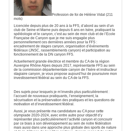
Profession de foi de Hélène Vidal (211
mots)
Licenciée depuis plus de 20 ans à la FFS, d’abord au sein d’un
club de Seine et Marne puis depuis 6 ans en Isère, pratiquant la
spéléologie et le canyon, c’est au sein de mon club et de l’Ecole
Française de Canyon que je me suis engagée plus
personnellement ces dernières années pour la FFS :
encadrement de stages canyon, organisation d’évènements
fédéraux (JNSC, rassemblements canyon) et participation au
fonctionnement de la DN canyon FFS.
Actuellement grande électrice et membre du CA de la région
Auvergne Rhône Alpes depuis 2017, représentante FFS au sein
de la commission départementale canyon de l’Isère et instructeur
stagiaire canyon, je vous propose aujourd’hui de poursuivre mon
investissement fédéral au sein du CA de la FFS.
Des sujets pour lesquels je m’investis plus particulièrement :
l’accueil de nouveaux pratiquants, l’enseignement, la
sécurisation et la préservation des pratiques et les questions de
motivation et d’investissement fédéral.
Aussi, je vous présente ma candidature au CA pour cette
olympiade 2020-2024, avec entre autre pour objectif d’y
représenter plus particulièrement l’activité canyon et concourir
par ce biais à son développement au sein de notre fédération
mais aussi dans une approche plus globale des sports de nature