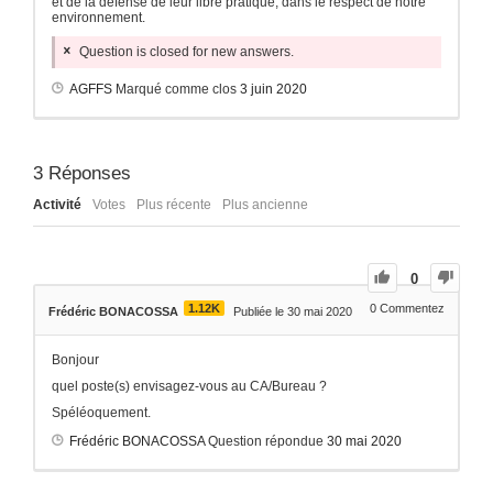
et de la défense de leur libre pratique, dans le respect de notre
environnement.
Question is closed for new answers.
AGFFS
Marqué comme clos
3 juin 2020
3
Réponses
Activité
Votes
Plus récente
Plus ancienne
0
1.12K
0
Commentez
Frédéric BONACOSSA
Publiée le 30 mai 2020
Bonjour
quel poste(s) envisagez-vous au CA/Bureau ?
Spéléoquement.
Frédéric BONACOSSA
Question répondue
30 mai 2020