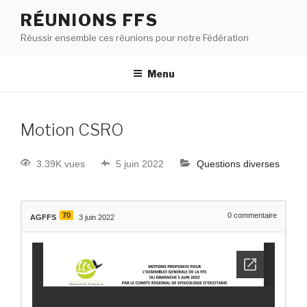
RÉUNIONS FFS
Réussir ensemble ces réunions pour notre Fédération
Menu
Motion CSRO
3.39K vues
5 juin 2022
Questions diverses
70
0
commentaire
AGFFS
3 juin 2022