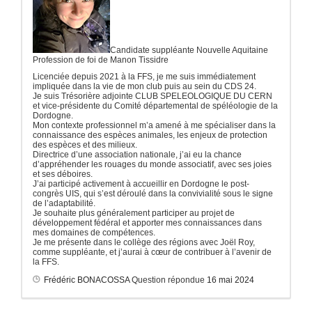
Candidate suppléante Nouvelle Aquitaine
Profession de foi de Manon Tissidre
Licenciée depuis 2021 à la FFS, je me suis immédiatement
impliquée dans la vie de mon club puis au sein du CDS 24.
Je suis Trésorière adjointe CLUB SPELEOLOGIQUE DU CERN
et vice-présidente du Comité départemental de spéléologie de la
Dordogne.
Mon contexte professionnel m’a amené à me spécialiser dans la
connaissance des espèces animales, les enjeux de protection
des espèces et des milieux.
Directrice d’une association nationale, j’ai eu la chance
d’appréhender les rouages du monde associatif, avec ses joies
et ses déboires.
J’ai participé activement à accueillir en Dordogne le post-
congrès UIS, qui s’est déroulé dans la convivialité sous le signe
de l’adaptabilité.
Je souhaite plus généralement participer au projet de
développement fédéral et apporter mes connaissances dans
mes domaines de compétences.
Je me présente dans le collège des régions avec Joël Roy,
comme suppléante, et j’aurai à cœur de contribuer à l’avenir de
la FFS.
Frédéric BONACOSSA
Question répondue
16 mai 2024