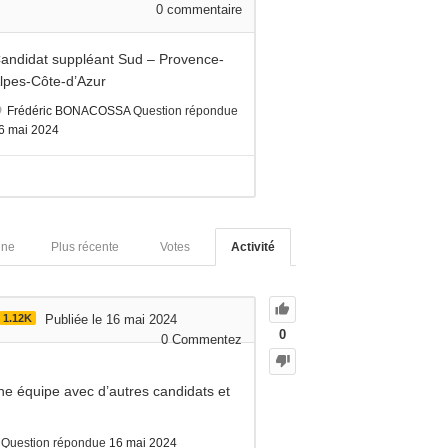
0
commentaire
andidat suppléant Sud – Provence-
lpes-Côte-d’Azur
Frédéric BONACOSSA
Question répondue
6 mai 2024
nne
Plus récente
Votes
Activité
1.12K
Publiée le 16 mai 2024
0
0
Commentez
ne équipe avec d’autres candidats et
Question répondue
16 mai 2024