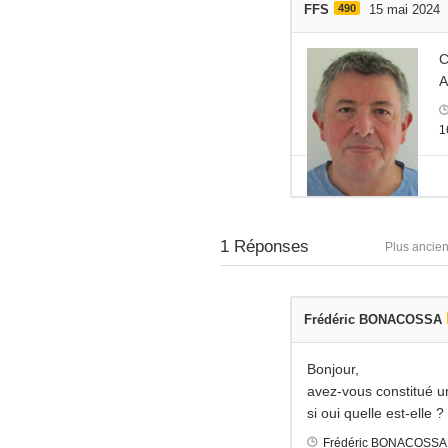
FFS
490
15 mai 2024
C
A
1
1
Réponses
Plus ancie
Frédéric BONACOSSA
Bonjour,
avez-vous constitué u
si oui quelle est-elle ?
Frédéric BONACOSSA