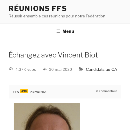
RÉUNIONS FFS
Réussir ensemble ces réunions pour notre Fédération
Menu
Échangez avec Vincent Biot
4.37K vues
30 mai 2020
Candidats au CA
490
0
commentaire
FFS
23 mai 2020