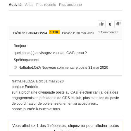
Activité
Votes
Plus récente
Plus ancienne
0
1.12K
1
Commentez
Frédéric BONACOSSA
Publiée le 30 mai 2020
Bonjour
quel poste(s) envisagez-vous au CA/Bureau ?
Spéléoquement.
NathalieLOZA
Nouveau commentaire posté
31 mai 2020
NathalieLOZA
a dit
31 mai 2020
bonjour Frédéric
sur la prochaine olympiade poste au CA si élection car j’ai déjà des
engagements en présidente de CDS et club, plus maintien du poste
de coordinateur de pôle enseignement si acceptation..
bonne journée à toutes et tous
Vous affichez 1 des 1 réponses, cliquez ici pour afficher toutes