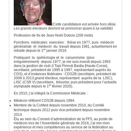
(Cette candidature est arrivée hors délai.
Les grands électeurs devront se prononcer quant à sa validité)
Profession de foi de Jean-Noël Dubois (206 mots)
Fonctions médicales exercées : thèse en 1977, puis médecin
généraliste et médecin du travail depuis 1981, actuellement en
er
retraite depuis le 1
janvier 2016.
Pratiquant la spéléologie et le canyonisme (plus
irrégulièrement) depuis 1977, je me suis investi depuis 1993
dans la gestion de club (I Topi Pinnuti Bastia [Haute-Corse],
secrétaire, président de 1995 à 1997, représentant auprès du
CDS), et d’instances fédérales : CDS2B (secrétaire, président de
2008 à 2013,grand électeur, représentant auprès de la LISC),
LISC (CSR V) (secrétaire, trésorier, puis président pour l’actuelle
er
olympiade depuis le 1
février 2020).
En 2010, j’ai intégré la Commission Médicale :
Médecin référent CDS2B depuis 1994.
Membre de la CoMed depuis novembre 2010, du Comité
technique depuis 2012 puis vice-président depuis novembre
2014.
Élu au sein du Conseil d’administration de la FFS, au poste de
médecin lors de l’Assemblée générale de 2016, j’ai mis mon
expérience et mes compétences au service de la fédération au