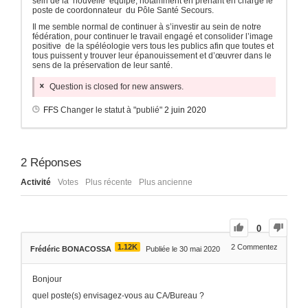
sein de la nouvelle équipe, notamment en prenant en charge le
poste de coordonnateur du Pôle Santé Secours.
Il me semble normal de continuer à s’investir au sein de notre
fédération, pour continuer le travail engagé et consolider l’image
positive de la spéléologie vers tous les publics afin que toutes et
tous puissent y trouver leur épanouissement et d’œuvrer dans le
sens de la préservation de leur santé.
Question is closed for new answers.
FFS
Changer le statut à "publié"
2 juin 2020
2
Réponses
Activité
Votes
Plus récente
Plus ancienne
0
1.12K
2
Commentez
Frédéric BONACOSSA
Publiée le 30 mai 2020
Bonjour
quel poste(s) envisagez-vous au CA/Bureau ?