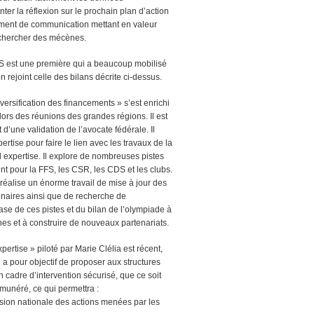
nter la réflexion sur le prochain plan d’action
ument de communication mettant en valeur
r chercher des mécènes.
S est une première qui a beaucoup mobilisé
n rejoint celle des bilans décrite ci-dessus.
iversification des financements » s’est enrichi
lors des réunions des grandes régions. Il est
et d’une validation de l’avocate fédérale. Il
pertise pour faire le lien avec les travaux de la
 expertise. Il explore de nombreuses pistes
t pour la FFS, les CSR, les CDS et les clubs.
réalise un énorme travail de mise à jour des
naires ainsi que de recherche de
base de ces pistes et du bilan de l’olympiade à
es et à construire de nouveaux partenariats.
xpertise » piloté par Marie Clélia est récent,
 a pour objectif de proposer aux structures
cadre d’intervention sécurisé, que ce soit
unéré, ce qui permettra :
ision nationale des actions menées par les