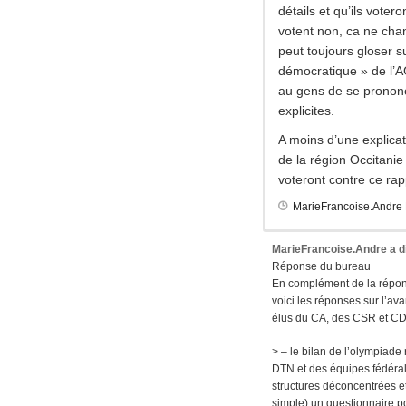
détails et qu’ils voter
votent non, ca ne cha
peut toujours gloser s
démocratique » de l’
au gens de se pronon
explicites.
A moins d’une explicat
de la région Occitanie
voteront contre ce rapp
MarieFrancoise.Andre
MarieFrancoise.Andre
a d
Réponse du bureau
En complément de la réponse
voici les réponses sur l’av
élus du CA, des CSR et CDS
> – le bilan de l’olympiade
DTN et des équipes fédérale
structures déconcentrées et 
simple) un questionnaire p