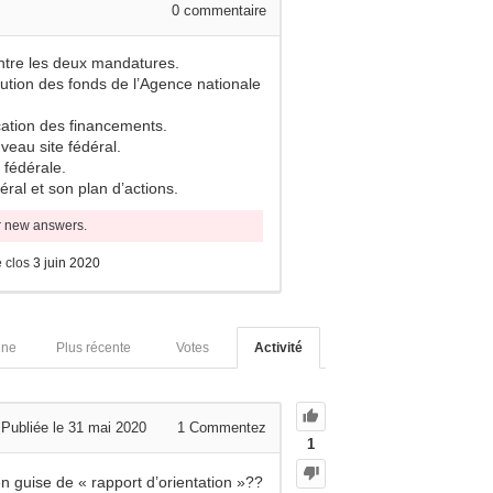
0
commentaire
entre les deux mandatures.
ibution des fonds de l’Agence nationale
ication des financements.
veau site fédéral.
 fédérale.
déral et son plan d’actions.
or new answers.
 clos
3 juin 2020
nne
Plus récente
Votes
Activité
Publiée le 31 mai 2020
1
Commentez
1
en guise de « rapport d’orientation »??