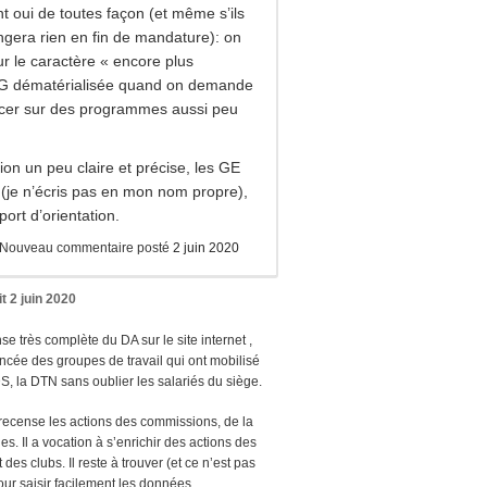
ont oui de toutes façon (et même s’ils
ngera rien en fin de mandature): on
ur le caractère « encore plus
AG dématérialisée quand on demande
cer sur des programmes aussi peu
ion un peu claire et précise, les GE
 (je n’écris pas en mon nom propre),
ort d’orientation.
Nouveau commentaire posté
2 juin 2020
it
2 juin 2020
 très complète du DA sur le site internet ,
ancée des groupes de travail qui ont mobilisé
, la DTN sans oublier les salariés du siège.
 recense les actions des commissions, de la
s. Il a vocation à s’enrichir des actions des
des clubs. Il reste à trouver (et ce n’est pas
our saisir facilement les données