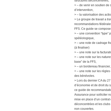
structures déconcentrées,
> – de venir en soutien de 
d’intervention,
> – la valorisation des ac
> Le groupe de travail a tra
recommandations fédérales 
FFS. Ce guide se compose 
> – une convention “type” p
spéléologique,
> – une note de cadrage fisc
(à finaliser)
> – une note sur la facturat
> – une note sur les natures
base” de la FFS,
> – un bordereau financier,
> – une note sur les règle
des bénévoles.
> Lors du dernier CA du 27 m
d’économie et de droit du s
ce guide de recommandati
Assurance pour solliciter n
mise en place d’un contrat 
déconcentrées et les clubs 
non couvertes.