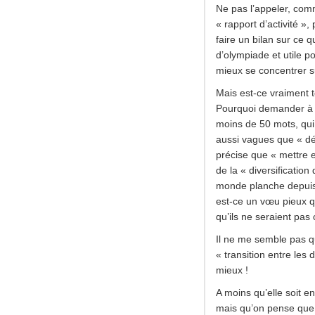
Ne pas l’appeler, comm
« rapport d’activité »
faire un bilan sur ce q
d’olympiade et utile po
mieux se concentrer su
Mais est-ce vraiment 
Pourquoi demander à l
moins de 50 mots, qu
aussi vagues que « dév
précise que « mettre 
de la « diversification
monde planche depuis 
est-ce un vœu pieux qu
qu’ils ne seraient pas
Il ne me semble pas qu
« transition entre les
mieux !
A moins qu’elle soit en
mais qu’on pense que 