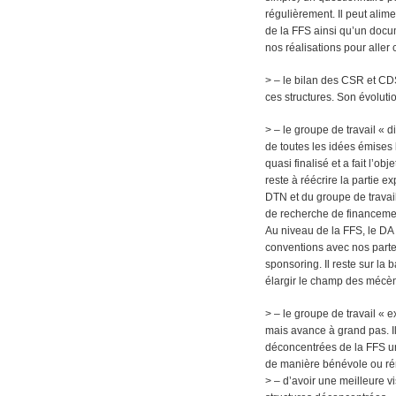
régulièrement. Il peut alime
de la FFS ainsi qu’un doc
nos réalisations pour alle
> – le bilan des CSR et CD
ces structures. Son évolutio
> – le groupe de travail « d
de toutes les idées émises 
quasi finalisé et a fait l’obj
reste à réécrire la partie ex
DTN et du groupe de travail
de recherche de financemen
Au niveau de la FFS, le DA 
conventions avec nos parte
sponsoring. Il reste sur la 
élargir le champ des mécèn
> – le groupe de travail « e
mais avance à grand pas. Il
déconcentrées de la FFS un 
de manière bénévole ou rém
> – d’avoir une meilleure v