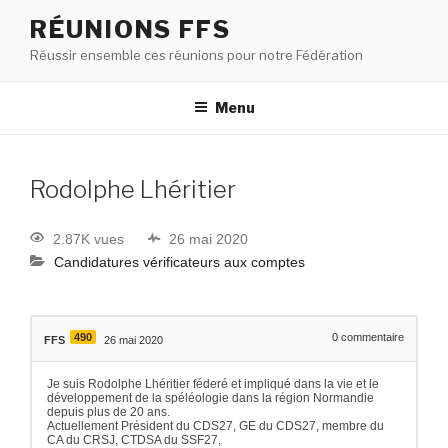
RÉUNIONS FFS
Réussir ensemble ces réunions pour notre Fédération
Menu
Rodolphe Lhéritier
2.87K vues
26 mai 2020
Candidatures vérificateurs aux comptes
490
0
commentaire
FFS
26 mai 2020
Je suis Rodolphe Lhéritier féderé et impliqué dans la vie et le
développement de la spéléologie dans la région Normandie
depuis plus de 20 ans.
Actuellement Président du CDS27, GE du CDS27, membre du
CA du CRSJ, CTDSA du SSF27,