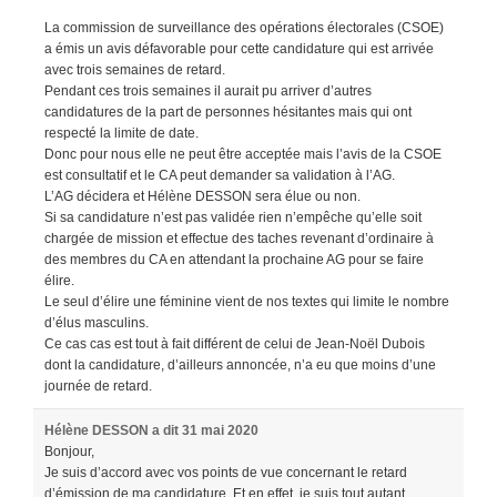
La commission de surveillance des opérations électorales (CSOE)
a émis un avis défavorable pour cette candidature qui est arrivée
avec trois semaines de retard.
Pendant ces trois semaines il aurait pu arriver d’autres
candidatures de la part de personnes hésitantes mais qui ont
respecté la limite de date.
Donc pour nous elle ne peut être acceptée mais l’avis de la CSOE
est consultatif et le CA peut demander sa validation à l’AG.
L’AG décidera et Hélène DESSON sera élue ou non.
Si sa candidature n’est pas validée rien n’empêche qu’elle soit
chargée de mission et effectue des taches revenant d’ordinaire à
des membres du CA en attendant la prochaine AG pour se faire
élire.
Le seul d’élire une féminine vient de nos textes qui limite le nombre
d’élus masculins.
Ce cas cas est tout à fait différent de celui de Jean-Noël Dubois
dont la candidature, d’ailleurs annoncée, n’a eu que moins d’une
journée de retard.
Hélène DESSON
a dit
31 mai 2020
Bonjour,
Je suis d’accord avec vos points de vue concernant le retard
d’émission de ma candidature. Et en effet, je suis tout autant