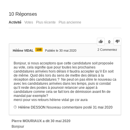
10
Réponses
Activité
Votes
Plus récente
Plus ancienne
0
108
2
Commentez
Hélène VIDAL
Publiée le 30 mai 2020
Bonjour, si nous acceptons que cette candidature soit proposée
au vote, cela signifie que pour toutes les prochaines
candidatures arrivées hors délais il faudra accepter qu’il En soit
de même. Quid dés lors du sens de mettre des délais à la
réception dés candidatures ? Ne peut on pas élire le nouveau ca
avec les candidatures arrivées dans les temps, puis si constat
qu’il reste des postes à pourvoir relancer une appel à
candidature comme cela se fait lors de démission avant fin de
mandat par exemple?
merci pour vos retours hèlene vidal ge csr aura
Hélène DESSON
Nouveau commentaire posté
31 mai 2020
Pierre MOURIAUX
a dit
30 mai 2020
Bonjour