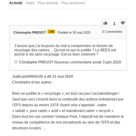
Activité
Votes
Plus récente
Plus ancienne
1
146
3
Commentez
Christophe PREVOT
Publiée le 30 mai 2020
J’avoue que j’ai toujours du mal à comprendre ce besoin de
recyclage des cadres… Qu’est-ce qui le justifie ? Le BEES est
donné à vie sans recyclage. Est-ce bien cohérent ?
Christophe PREVOT
Nouveau commentaire posté
3 juin 2020
JudicaelARNAUD
a dit
31 mai 2020
Christophe et les autres;
Rien ne justifie le « recyclage », en tout cas pas l’accidentologie !
Sauf que ceci s’inscrit dans la continuité des actions entreprises par
l’EFS depuis au moins 1978. Avant cela s’appelait : cadre
« validé », puis cadre « actif » et maintenant cadre « recyclé ».
Dans tout les cas comme l’indique Fred, l’objectif est de maintenir le
niveau de compétence de nos encadrants au sein de l’EFS et des
structures locales ….