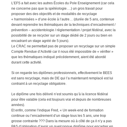
L’EFS a fait avec les autres Écoles du Pole Enseignement (car cela
ne concerne pas que la spéléologie….) un gros travail pour
proposer des des objectifs et de modalités de recyclage
« harmonisées » d’une école à l’autre… (durée de 5 ans, contenue
devant reprendre les thématiques de la techniques d’encadrement /
prévention – accidentologie / règlementation / projet fédéral, avec la
possibilité de se recycler sur un stage dédié de 2 jours ou bien en
encadrant un stage agréé de 5 jours).
Le CRAC ne permettait pas de proposer un recyclage sur un simple
Compte Rendue d’Activité car il nous été impossible de « vérifier »
que les thématiques indiqué précédemment, aient été abordé
durant cette activité.
Si on regarde les diplômes professionnels, effectivement le BEES
est sans recyclage, mais de DE qui l’a maintenant remplacé est lui
contraint à un recyclage obligatoire.
Le diplôme une fois délivré n’est soumis qu’à la licence fédéral
pour être valable (cela est toujours vrai et depuis de nombreuses
années).
Et enfin, comme l’indique Fred, « Un week-end de formation
continue ou l’encadrement d’un stage tous les 5 ans, une trop
grosse contrainte ??? Dans la mesure où à côté de ça il n’y a pas
PAS d’obligation d’avoir un quelconque diplôme pour encadrer en