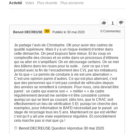
Activité
Votes
Plus récente
Plus ancienne
1
33
0
Commentez
Benoit DECREUSE
Publiée le 30 mai 2020
Je partage l’avis de Christophe. OK pour avoir des cadres de
qualité supérieure. Mais il y a un risque évident d’entrer dans
cette démarche. On peut toujours faire mieux. Et du coup on
complexifie des choses et on entre dans un processus d’élitisme
qui va aller en s’amplifiant. On en décourage certains. On se met
des bâtons dans les roues pour la suite… (voir ce qui s’est
produit avec la fin de l’encadrement des CVL par les initiateurs).
Je lis que « Le permis de conduire à vie est une aberration ».
C’est une opinion parmi d’autres. Ce qui est plus aberrant, c’est
que des personnes qui n’ont pas conduit de véhicules depuis
des années se remettent à conduire. Pour nous, cela devrait être
pareil : un cadre qui exerce son « » métier » » de cadre
régulièrement devrait me semble-t-il être considéré comme
quelqu’un qui se tient au courant. (dès lors, que le CRAC soit
effectivement un lieu de vérification !) Et puisqu’on cherche des
exemples, pour information le BAFD nécessitait par le passé un
stage de recyclage tous les 5 ans. Maintenant ce qui est vérifier
c’est qu’il y ait une vraie expérience régulière. Et concrètement
cela marche pas si mal que ça !
Benoit DECREUSE
Question répondue
30 mai 2020