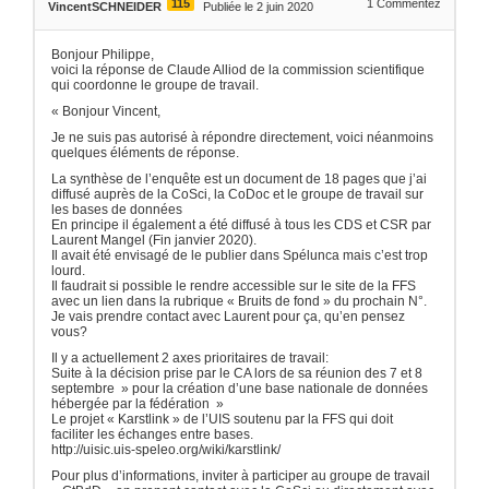
115
1
Commentez
VincentSCHNEIDER
Publiée le 2 juin 2020
Bonjour Philippe,
voici la réponse de Claude Alliod de la commission scientifique
qui coordonne le groupe de travail.
« Bonjour Vincent,
Je ne suis pas autorisé à répondre directement, voici néanmoins
quelques éléments de réponse.
La synthèse de l’enquête est un document de 18 pages que j’ai
diffusé auprès de la CoSci, la CoDoc et le groupe de travail sur
les bases de données
En principe il également a été diffusé à tous les CDS et CSR par
Laurent Mangel (Fin janvier 2020).
Il avait été envisagé de le publier dans Spélunca mais c’est trop
lourd.
Il faudrait si possible le rendre accessible sur le site de la FFS
avec un lien dans la rubrique « Bruits de fond » du prochain N°.
Je vais prendre contact avec Laurent pour ça, qu’en pensez
vous?
Il y a actuellement 2 axes prioritaires de travail:
Suite à la décision prise par le CA lors de sa réunion des 7 et 8
septembre » pour la création d’une base nationale de données
hébergée par la fédération »
Le projet « Karstlink » de l’UIS soutenu par la FFS qui doit
faciliter les échanges entre bases.
http://uisic.uis-speleo.org/wiki/karstlink/
Pour plus d’informations, inviter à participer au groupe de travail