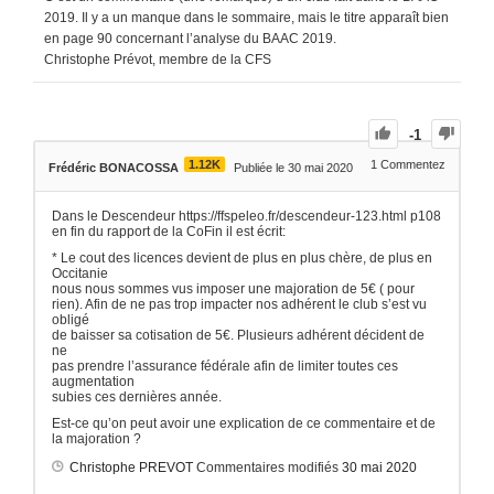
2019. Il y a un manque dans le sommaire, mais le titre apparaît bien
en page 90 concernant l’analyse du BAAC 2019.
Christophe Prévot, membre de la CFS
-1
1.12K
1
Commentez
Frédéric BONACOSSA
Publiée le 30 mai 2020
Dans le Descendeur https://ffspeleo.fr/descendeur-123.html p108
en fin du rapport de la CoFin il est écrit:
* Le cout des licences devient de plus en plus chère, de plus en
Occitanie
nous nous sommes vus imposer une majoration de 5€ ( pour
rien). Afin de ne pas trop impacter nos adhérent le club s’est vu
obligé
de baisser sa cotisation de 5€. Plusieurs adhérent décident de
ne
pas prendre l’assurance fédérale afin de limiter toutes ces
augmentation
subies ces dernières année.
Est-ce qu’on peut avoir une explication de ce commentaire et de
la majoration ?
Christophe PREVOT
Commentaires modifiés
30 mai 2020