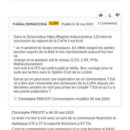
-1
1.12K
1
Commentez
Frédéric BONACOSSA
Publiée le 30 mai 2020
Dans le Descendeur https://ffspeleo.fr/descendeur-123.html en
conclusion du rapport de la CoFin il est écrit:
* Je m’abstient de toutes remarques. En effets malgré les alertes
lancées auprès de la fédé et ses représentants aujourd’hui rien
ne
change et ce quelque soit le niveau (CDS, CSR, FFS).
Malheureusement
ceci nuit à la FFS qui petit à petit se délite. Bon courage pour la
suite qui se fera sans le Spéléo Club de la Lozère.
Est-ce qu’on peut avoir une explication de ce commentaire ? Est-
ce à dire que l’ensemble des remarques de la CoFin depuis ces
dernières années ne sont pas prises en compte ? Est-ce qu’il y a
des points particuliers ?
Christophe PREVOT
Commentaires modifiés
30 mai 2020
Christophe PREVOT
a dit
30 mai 2020
Le texte n’a rien à voir avec un avis de la commission financière et
statistique (CR p.37 et rapports financiers p.67-70).
C’est un commentaire (une remarque) d’un club fait dans le BAAC