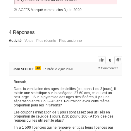
Question is closed for new answers.
AGFFS
Marqué comme clos
3 juin 2020
4
Réponses
Activité
Votes
Plus récente
Plus ancienne
0
40
2
Commentez
Jean SECHET
Publiée le 2 juin 2020
Bonsoir,
Dans la ventilation des ages des initiés (coupons 1 ou 3 jours), il
existe une statistique sur la catégorie, 27 60 ans, ce qui est un
peu large… Sur la pyramide des ages des fédérés, il y a une
séparation entre + ou – 45 ans. Pourrait on avoir cette même
proportion pour les initiations?
Les coupons d’initiation de 3 jours sont assez peu utilisés en
proportion de ceux de 1 jours, (530 pour 6 100). A t’on idée des
régions qui les utilisent le plus?
Il y a 1 500 licenciés qui ne renouvellent pas leurs licences par