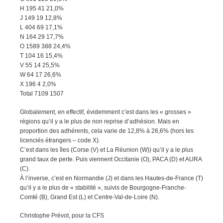
H 195 41 21,0%
J 149 19 12,8%
L 404 69 17,1%
N 164 29 17,7%
O 1589 388 24,4%
T 104 16 15,4%
V 55 14 25,5%
W 64 17 26,6%
X 196 4 2,0%
Total 7109 1507
Globalement, en effectif, évidemment c’est dans les « grosses »
régions qu’il y a le plus de non reprise d’adhésion. Mais en
proportion des adhérents, cela varie de 12,8% à 26,6% (hors les
licenciés étrangers – code X).
C’est dans les îles (Corse (V) et La Réunion (W)) qu’il y a le plus
grand taux de perte. Puis viennent Occitanie (O), PACA (D) et AURA
(C).
À l’inverse, c’est en Normandie (J) et dans les Hautes-de-France (T)
qu’il y a le plus de « stabilité », suivis de Bourgogne-Franche-
Comté (B), Grand Est (L) et Centre-Val-de-Loire (N).
Christophe Prévot, pour la CFS