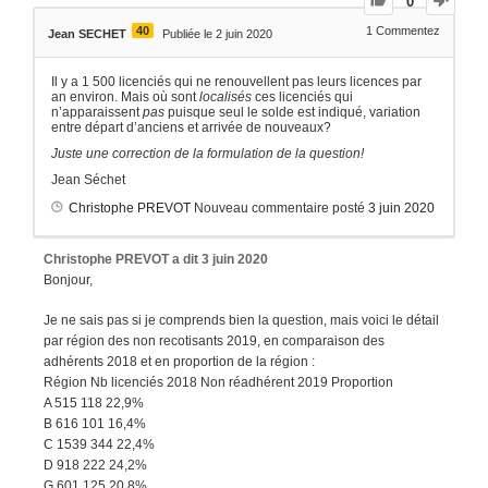
0
40
1
Commentez
Jean SECHET
Publiée le 2 juin 2020
Il y a 1 500 licenciés qui ne renouvellent pas leurs licences par
an environ. Mais où sont
localisés
ces licenciés qui
n’apparaissent
pas
puisque seul le solde est indiqué, variation
entre départ d’anciens et arrivée de nouveaux?
Juste une correction de la formulation de la question!
Jean Séchet
Christophe PREVOT
Nouveau commentaire posté
3 juin 2020
Christophe PREVOT
a dit
3 juin 2020
Bonjour,
Je ne sais pas si je comprends bien la question, mais voici le détail
par région des non recotisants 2019, en comparaison des
adhérents 2018 et en proportion de la région :
Région Nb licenciés 2018 Non réadhérent 2019 Proportion
A 515 118 22,9%
B 616 101 16,4%
C 1539 344 22,4%
D 918 222 24,2%
G 601 125 20,8%