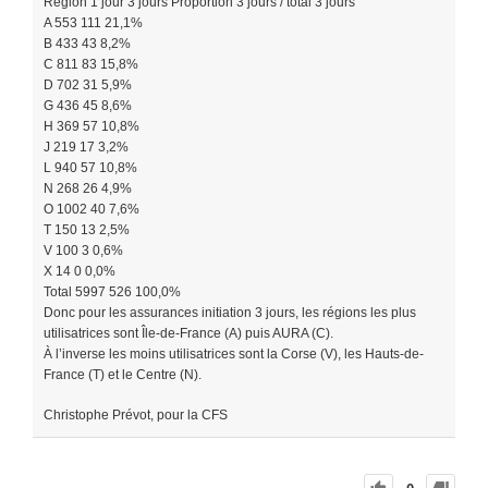
Région 1 jour 3 jours Proportion 3 jours / total 3 jours
A 553 111 21,1%
B 433 43 8,2%
C 811 83 15,8%
D 702 31 5,9%
G 436 45 8,6%
H 369 57 10,8%
J 219 17 3,2%
L 940 57 10,8%
N 268 26 4,9%
O 1002 40 7,6%
T 150 13 2,5%
V 100 3 0,6%
X 14 0 0,0%
Total 5997 526 100,0%
Donc pour les assurances initiation 3 jours, les régions les plus
utilisatrices sont Île-de-France (A) puis AURA (C).
À l’inverse les moins utilisatrices sont la Corse (V), les Hauts-de-
France (T) et le Centre (N).
Christophe Prévot, pour la CFS