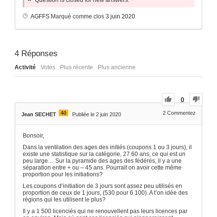
Question is closed for new answers.
AGFFS
Marqué comme clos
3 juin 2020
4
Réponses
Activité
Votes
Plus récente
Plus ancienne
0
40
2
Commentez
Jean SECHET
Publiée le 2 juin 2020
Bonsoir,
Dans la ventilation des ages des initiés (coupons 1 ou 3 jours), il
existe une statistique sur la catégorie, 27 60 ans, ce qui est un
peu large… Sur la pyramide des ages des fédérés, il y a une
séparation entre + ou – 45 ans. Pourrait on avoir cette même
proportion pour les initiations?
Les coupons d’initiation de 3 jours sont assez peu utilisés en
proportion de ceux de 1 jours, (530 pour 6 100). A t’on idée des
régions qui les utilisent le plus?
Il y a 1 500 licenciés qui ne renouvellent pas leurs licences par