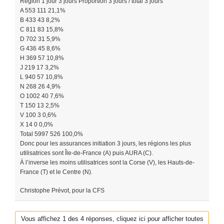
Région 1 jour 3 jours Proportion 3 jours / total 3 jours
A 553 111 21,1%
B 433 43 8,2%
C 811 83 15,8%
D 702 31 5,9%
G 436 45 8,6%
H 369 57 10,8%
J 219 17 3,2%
L 940 57 10,8%
N 268 26 4,9%
O 1002 40 7,6%
T 150 13 2,5%
V 100 3 0,6%
X 14 0 0,0%
Total 5997 526 100,0%
Donc pour les assurances initiation 3 jours, les régions les plus
utilisatrices sont Île-de-France (A) puis AURA (C).
À l’inverse les moins utilisatrices sont la Corse (V), les Hauts-de-
France (T) et le Centre (N).
Christophe Prévot, pour la CFS
Vous affichez 1 des 4 réponses, cliquez ici pour afficher toutes