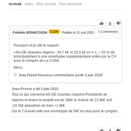
Activité
Votes
Plus récente
Plus ancienne
0
1.12K
1
Commentez
Frédéric BONACOSSA
Publiée le 31 mai 2020
Pourquoi et je cite le rapport :
• AG-GE-Grandes régions : 24,7 k€ vs 16,5 k€ en n-1, + 50 % dû
principalement à une enveloppe supplémentaire votée par le CA
pour le congrès de La Ciotat,
Merci.
Jose.Prevot
Nouveau commentaire posté
3 juin 2020
Jose.Prevot
a dit
3 juin 2020
Tout ce qui concerne AG-GE-Grandes régions-Présidents de
régions et divers le projeté est de 28k€ le réalisé de 22,9k€ soit :
-24.7k€ abandons de frais +1.9k€.
Oui le CA avait voté une enveloppe de 5k€ en plus pour le congrès.