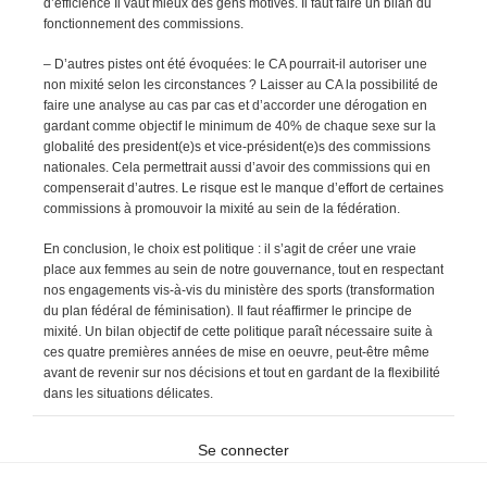
d’efficience Il vaut mieux des gens motivés. Il faut faire un bilan du
fonctionnement des commissions.
– D’autres pistes ont été évoquées: le CA pourrait-il autoriser une
non mixité selon les circonstances ? Laisser au CA la possibilité de
faire une analyse au cas par cas et d’accorder une dérogation en
gardant comme objectif le minimum de 40% de chaque sexe sur la
globalité des president(e)s et vice-président(e)s des commissions
nationales. Cela permettrait aussi d’avoir des commissions qui en
compenserait d’autres. Le risque est le manque d’effort de certaines
commissions à promouvoir la mixité au sein de la fédération.
En conclusion, le choix est politique : il s’agit de créer une vraie
place aux femmes au sein de notre gouvernance, tout en respectant
nos engagements vis-à-vis du ministère des sports (transformation
du plan fédéral de féminisation). Il faut réaffirmer le principe de
mixité. Un bilan objectif de cette politique paraît nécessaire suite à
ces quatre premières années de mise en oeuvre, peut-être même
avant de revenir sur nos décisions et tout en gardant de la flexibilité
dans les situations délicates.
Se connecter