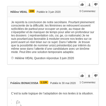
-1
108
0
Commentez
Hélène VIDAL
Publiée le 3 juin 2020
Je rejoints la conclusion de notre secrétaire. Pourtant pleinement
consciente de la difficulté; les féminines se retrouvent souvent
sollicitées de partout pour occuper un poste, au risque de
s’éparpiller et de manquer de temps pour aller en profondeur sur
les dossiers ( représentation cds, csr, ge, co nationale) Je ne
suis pourtant pas favorable à moduler encore nos textes sur ce
point avant un réel bilan sur ce sujet. Dans l’attente Je trouve
que la possibilité de nommer un(e) président(e) par intérim du
même sexe dans l’attente d’une candidature avec un binôme
mixte. Peut être une solution temporaire adaptée.
Hélène VIDAL
Question répondue
3 juin 2020
0
1.12K
1
Commentez
Frédéric BONACOSSA
Publiée le 30 mai 2020
C’est la suite logique de l’adaptation de nos textes à la situation.
. _
. | ) \
. : )