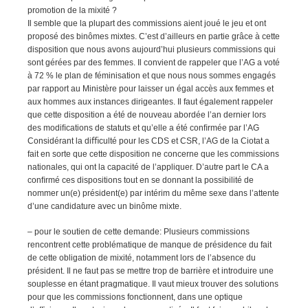
promotion de la mixité ?
Il semble que la plupart des commissions aient joué le jeu et ont
proposé des binômes mixtes. C’est d’ailleurs en partie grâce à cette
disposition que nous avons aujourd’hui plusieurs commissions qui
sont gérées par des femmes. Il convient de rappeler que l’AG a voté
à 72 % le plan de féminisation et que nous nous sommes engagés
par rapport au Ministère pour laisser un égal accès aux femmes et
aux hommes aux instances dirigeantes. Il faut également rappeler
que cette disposition a été de nouveau abordée l’an dernier lors
des modiﬁcations de statuts et qu’elle a été conﬁrmée par l’AG
Considérant la diﬃculté pour les CDS et CSR, l’AG de la Ciotat a
fait en sorte que cette disposition ne concerne que les commissions
nationales, qui ont la capacité de l’appliquer. D’autre part le CA a
conﬁrmé ces dispositions tout en se donnant la possibilité de
nommer un(e) président(e) par intérim du même sexe dans l’attente
d’une candidature avec un binôme mixte.
– pour le soutien de cette demande: Plusieurs commissions
rencontrent cette problématique de manque de présidence du fait
de cette obligation de mixité, notamment lors de l’absence du
président. Il ne faut pas se mettre trop de barrière et introduire une
souplesse en étant pragmatique. Il vaut mieux trouver des solutions
pour que les commissions fonctionnent, dans une optique