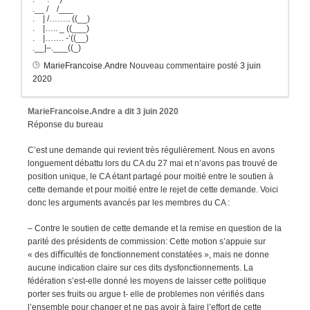
.__ / /___
. | /…….. ((__)
. |….. _ ((___)
. |……. -‘((__)
.__|–.___((_)
MarieFrancoise.Andre
Nouveau commentaire posté
3 juin
2020
MarieFrancoise.Andre
a dit
3 juin 2020
Réponse du bureau
C’est une demande qui revient très régulièrement. Nous en avons
longuement débattu lors du CA du 27 mai et n’avons pas trouvé de
position unique, le CA étant partagé pour moitié entre le soutien à
cette demande et pour moitié entre le rejet de cette demande. Voici
donc les arguments avancés par les membres du CA :
– Contre le soutien de cette demande et la remise en question de la
parité des présidents de commission: Cette motion s’appuie sur
« des diﬃcultés de fonctionnement constatées », mais ne donne
aucune indication claire sur ces dits dysfonctionnements. La
fédération s’est-elle donné les moyens de laisser cette politique
porter ses fruits ou argue t- elle de problemes non vérifiés dans
l’ensemble pour changer et ne pas avoir à faire l’effort de cette