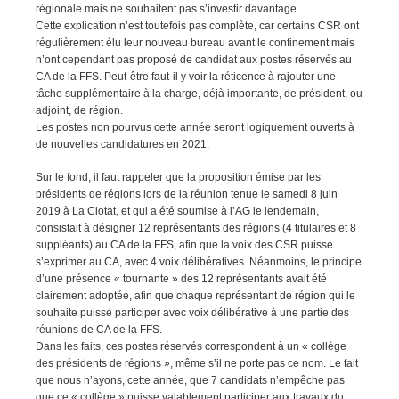
régionale mais ne souhaitent pas s’investir davantage.
Cette explication n’est toutefois pas complète, car certains CSR ont
régulièrement élu leur nouveau bureau avant le confinement mais
n’ont cependant pas proposé de candidat aux postes réservés au
CA de la FFS. Peut-être faut-il y voir la réticence à rajouter une
tâche supplémentaire à la charge, déjà importante, de président, ou
adjoint, de région.
Les postes non pourvus cette année seront logiquement ouverts à
de nouvelles candidatures en 2021.
Sur le fond, il faut rappeler que la proposition émise par les
présidents de régions lors de la réunion tenue le samedi 8 juin
2019 à La Ciotat, et qui a été soumise à l’AG le lendemain,
consistait à désigner 12 représentants des régions (4 titulaires et 8
suppléants) au CA de la FFS, afin que la voix des CSR puisse
s’exprimer au CA, avec 4 voix délibératives. Néanmoins, le principe
d’une présence « tournante » des 12 représentants avait été
clairement adoptée, afin que chaque représentant de région qui le
souhaite puisse participer avec voix délibérative à une partie des
réunions de CA de la FFS.
Dans les faits, ces postes réservés correspondent à un « collège
des présidents de régions », même s’il ne porte pas ce nom. Le fait
que nous n’ayons, cette année, que 7 candidats n’empêche pas
que ce « collège » puisse valablement participer aux travaux du