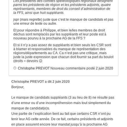
Les présidents des comités spéléologiques régionaux désignent
parmi les présidents de région et les présidents adjoints, quatre
représentants, membres de droit du conseil d’administration de
la FFS, ainsi que huit suppléants.
jspr (mais regrette) juste que c’est le manque de candidats et pas
une erreur de texte ou autre.
Et pour répondre à Philippe, et bien le/les membres de droit
déchus sont remplacés par les suppléants et leur poste est à
nouveau pourvu à la prochaine AG de la FFS ?
Et si il n’y a pas assez de suppléants et bien seuls les CSR sont
à blamer et responsables du manque de représentation des
régions/départements au CA. Ca n’est pas une critique, mais
juste la juste expression que chacun doit fournir sa part du boulot
(droits = devoirs 😉
Christophe PREVOT
Nouveau commentaire posté
2 juin 2020
Christophe PREVOT
a dit
2 juin 2020
Bonjour,
Le manque de candidats suppléants (3 au lieu de 8) ne résulte pas
d’une erreur ou d’une incompréhension mais tout simplement du
manque de candidat(e)s.
Une partie de l’explication tient au fait que certains CSR n’ont pu
tenir leur AG cette année. De ce fait, certains présidents et adjoints
en place assurent encore leur mandat jusqu’à la prochaine AG