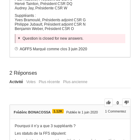
Hervé Tainton, Président CSR DQ
Audrey Jay, Présidente CSR W
Suppléants :
Yves Bramoulé, Présidents adjoint CSR G
Philippe Jubault, Président adjoint CSR N
Benjamin Weber, Président CSR O
Question is closed for new answers.
AGFFS
Marqué comme clos
3 juin 2020
2
Réponses
Activité
Votes
Plus récente
Plus ancienne
0
1.12K
1
Commentez
Frédéric BONACOSSA
Publiée le 1 juin 2020
Pourquoi il n’y a que 3 suppléants ?
Les statuts de la FFS stipulent: