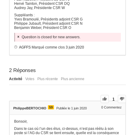
Hervé Tainton, Président CSR DQ
Audrey Jay, Présidente CSR W
Suppléants :
Yves Bramoulé, Présidents adjoint CSR G
Philippe Jubault, Président adjoint CSR N
Benjamin Weber, Président CSR O
Question is closed for new answers.
AGFFS
Marqué comme clos
3 juin 2020
2
Réponses
Activité
Votes
Plus récente
Plus ancienne
1
59
0
Commentez
PhilippeBERTOCHIO
Publiée le 1 juin 2020
Bonsoir,
Dans le cas où l’un des élus, ci-dessus, n’est pas réélu à son
poste si l’AG du CSR se tient ensuite, quelle est la conséquence