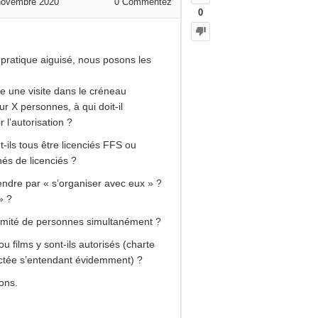
 novembre 2020
0
Commentez
0
-pratique aiguisé, nous posons les
e une visite dans le créneau
ur X personnes, à qui doit-il
 l’autorisation ?
t-ils tous être licenciés FFS ou
s de licenciés ?
ndre par « s’organiser avec eux » ?
» ?
 limité de personnes simultanément ?
u films y sont-ils autorisés (charte
ctée s’entendant évidemment) ?
ons.