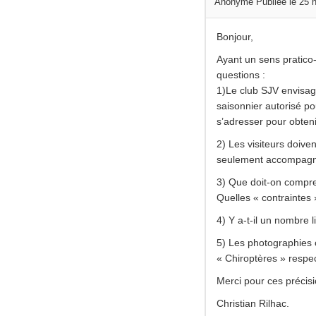
Anonyme
Publiée le 25
Bonjour,
Ayant un sens pratico
questions :
1)Le club SJV envisag
saisonnier autorisé po
s’adresser pour obtenir
2) Les visiteurs doiven
seulement accompagné
3) Que doit-on compre
Quelles « contraintes 
4) Y a-t-il un nombre
5) Les photographies o
« Chiroptères » respe
Merci pour ces précisi
Christian Rilhac.