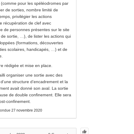
s (comme pour les spéléodromes par
er de sorties, nombre limité de
ps, privilégier les actions
 récupération de clef avec
 de personnes présentes sur le site
 de sortie, …), de lister les actions qui
eloppées (formations, découvertes
rties scolaires, handicapés, …) et de
e.
re rédigée et mise en place.
failli organiser une sortie avec des
 d’une structure d’encadrement et la
ment avait donné son aval. La sortie
cause de double confinement. Elle sera
ost-confinement.
pondue
27 novembre 2020