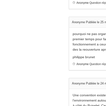
Anonyme
Question ré
Anonyme
Publiée le 25
pourquoi ne pas organ
premier temps pour fai
fonctionnement a ceux 
des la reouverture ap
philippe brunet
Anonyme
Question ré
Anonyme
Publiée le 24
Une convention existe
l’environnement autou
à côté du Puiselet. Ce