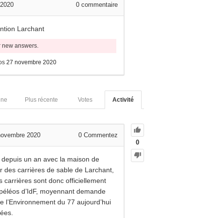
 2020
0
commentaire
ention Larchant
or new answers.
os
27 novembre 2020
nne
Plus récente
Votes
Activité
 novembre 2020
0
Commentez
0
 depuis un an avec la maison de
r des carrières de sable de Larchant,
s carrières sont donc officiellement
 spéléos d’IdF, moyennant demande
e l’Environnement du 77 aujourd’hui
rées.