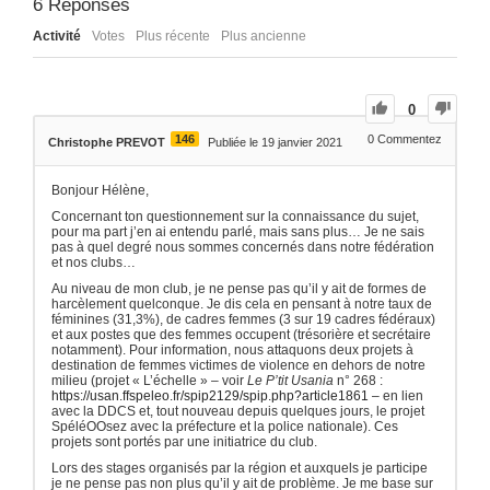
6
Réponses
Activité
Votes
Plus récente
Plus ancienne
0
146
0
Commentez
Christophe PREVOT
Publiée le 19 janvier 2021
Bonjour Hélène,
Concernant ton questionnement sur la connaissance du sujet,
pour ma part j’en ai entendu parlé, mais sans plus… Je ne sais
pas à quel degré nous sommes concernés dans notre fédération
et nos clubs…
Au niveau de mon club, je ne pense pas qu’il y ait de formes de
harcèlement quelconque. Je dis cela en pensant à notre taux de
féminines (31,3%), de cadres femmes (3 sur 19 cadres fédéraux)
et aux postes que des femmes occupent (trésorière et secrétaire
notamment). Pour information, nous attaquons deux projets à
destination de femmes victimes de violence en dehors de notre
milieu (projet « L’échelle » – voir
Le P’tit Usania
n° 268 :
https://usan.ffspeleo.fr/spip2129/spip.php?article1861
– en lien
avec la DDCS et, tout nouveau depuis quelques jours, le projet
SpéléOOsez avec la préfecture et la police nationale). Ces
projets sont portés par une initiatrice du club.
Lors des stages organisés par la région et auxquels je participe
je ne pense pas non plus qu’il y ait de problème. Je me base sur