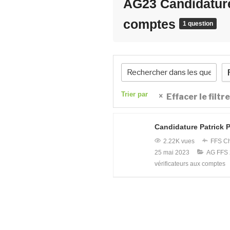
AG23 Candidature
comptes
1 question
Trier par
Effacer le filtre
Candidature Patrick 
2.22K vues
FFS
Ch
25 mai 2023
AG FFS
vérificateurs aux comptes