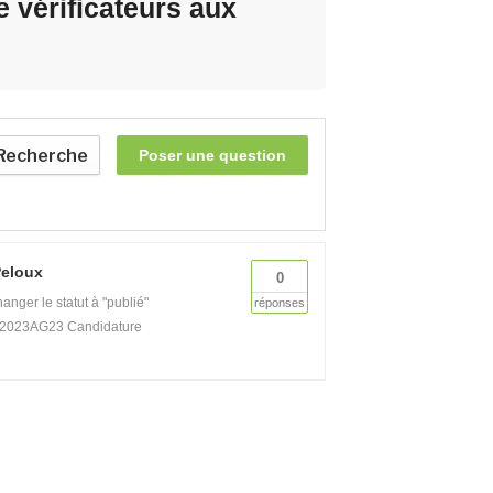
 vérificateurs aux
Recherche
Poser une question
Peloux
0
anger le statut à "publié"
réponses
 2023
AG23 Candidature