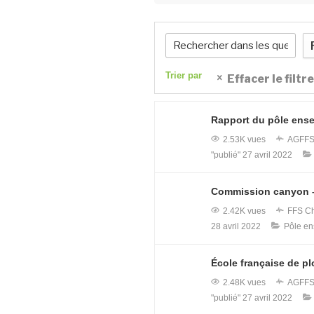
Trier par
Effacer le filtre
Rapport du pôle ens
2.53K vues
AGFF
"publié"
27 avril 2022
Commission canyon 
2.42K vues
FFS
Ch
28 avril 2022
Pôle e
École française de p
2.48K vues
AGFF
"publié"
27 avril 2022