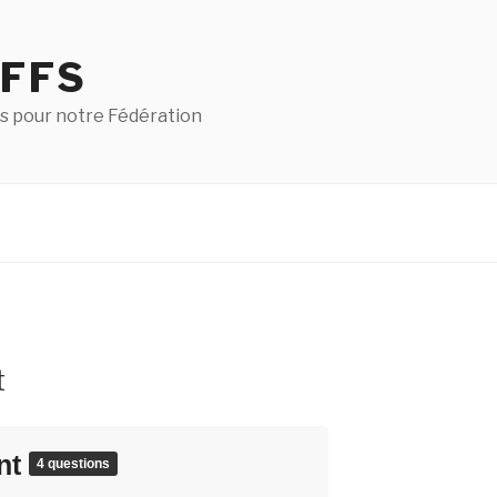
 FFS
s pour notre Fédération
t
nt
4 questions