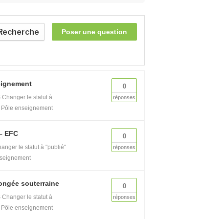
Recherche
Poser une question
eignement
0
S
Changer le statut à
réponses
Pôle enseignement
– EFC
0
anger le statut à "publié"
réponses
nseignement
longée souterraine
0
S
Changer le statut à
réponses
Pôle enseignement