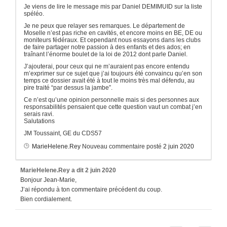
Je viens de lire le message mis par Daniel DEMIMUID sur la liste
spéléo.
Je ne peux que relayer ses remarques. Le département de
Moselle n’est pas riche en cavités, et encore moins en BE, DE ou
moniteurs fédéraux. Et cependant nous essayons dans les clubs
de faire partager notre passion à des enfants et des ados; en
traînant l’énorme boulet de la loi de 2012 dont parle Daniel.
J’ajouterai, pour ceux qui ne m’auraient pas encore entendu
m’exprimer sur ce sujet que j’ai toujours été convaincu qu’en son
temps ce dossier avait été à tout le moins très mal défendu, au
pire traité “par dessus la jambe”.
Ce n’est qu’une opinion personnelle mais si des personnes aux
responsabilités pensaient que cette question vaut un combat j’en
serais ravi.
Salutations
JM Toussaint, GE du CDS57
MarieHelene.Rey
Nouveau commentaire posté
2 juin 2020
MarieHelene.Rey
a dit
2 juin 2020
Bonjour Jean-Marie,
J’ai répondu à ton commentaire précédent du coup.
Bien cordialement.