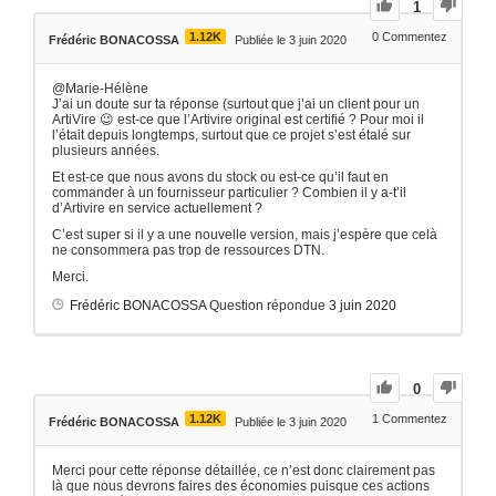
1
1.12K
0
Commentez
Frédéric BONACOSSA
Publiée le 3 juin 2020
@Marie-Hélène
J’ai un doute sur ta réponse (surtout que j’ai un client pour un
ArtiVire 😉 est-ce que l’Artivire original est certifié ? Pour moi il
l’était depuis longtemps, surtout que ce projet s’est étalé sur
plusieurs années.
Et est-ce que nous avons du stock ou est-ce qu’il faut en
commander à un fournisseur particulier ? Combien il y a-t’il
d’Artivire en service actuellement ?
C’est super si il y a une nouvelle version, mais j’espère que celà
ne consommera pas trop de ressources DTN.
Merci.
Frédéric BONACOSSA
Question répondue
3 juin 2020
0
1.12K
1
Commentez
Frédéric BONACOSSA
Publiée le 3 juin 2020
Merci pour cette réponse détaillée, ce n’est donc clairement pas
là que nous devrons faires des économies puisque ces actions