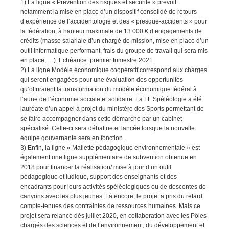
1) La ligne « Prévention des risques et sécurité » prévoit
notamment la mise en place d’un dispositif consolidé de retours
d’expérience de l’accidentologie et des « presque-accidents » pour
la fédération, à hauteur maximale de 13 000 € d’engagements de
crédits (masse salariale d’un chargé de mission, mise en place d’un
outil informatique performant, frais du groupe de travail qui sera mis
en place, …). Echéance: premier trimestre 2021.
2) La ligne Modèle économique coopératif correspond aux charges
qui seront engagées pour une évaluation des opportunités
qu’offriraient la transformation du modèle économique fédéral à
l’aune de l’économie sociale et solidaire. La FF Spéléologie a été
lauréate d’un appel à projet du ministère des Sports permettant de
se faire accompagner dans cette démarche par un cabinet
spécialisé. Celle-ci sera débattue et lancée lorsque la nouvelle
équipe gouvernante sera en fonction.
3) Enfin, la ligne « Mallette pédagogique environnementale » est
également une ligne supplémentaire de subvention obtenue en
2018 pour financer la réalisation/ mise à jour d’un outil
pédagogique et ludique, support des enseignants et des
encadrants pour leurs activités spéléologiques ou de descentes de
canyons avec les plus jeunes. Là encore, le projet a pris du retard
compte-tenues des contraintes de ressources humaines. Mais ce
projet sera relancé dès juillet 2020, en collaboration avec les Pôles
chargés des sciences et de l’environnement, du développement et