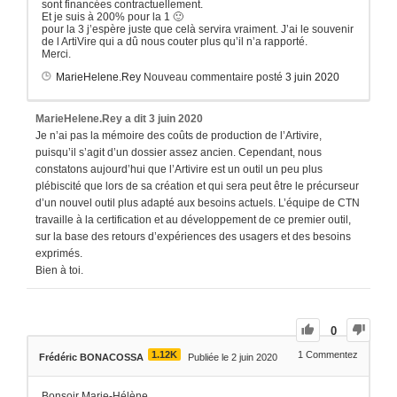
sont financées contractuellement.
Et je suis à 200% pour la 1 🙂
pour la 3 j’espère juste que celà servira vraiment. J’ai le souvenir
de l ArtiVire qui a dû nous couter plus qu’il n’a rapporté.
Merci.
MarieHelene.Rey
Nouveau commentaire posté
3 juin 2020
MarieHelene.Rey
a dit
3 juin 2020
Je n’ai pas la mémoire des coûts de production de l’Artivire,
puisqu’il s’agit d’un dossier assez ancien. Cependant, nous
constatons aujourd’hui que l’Artivire est un outil un peu plus
plébiscité que lors de sa création et qui sera peut être le précurseur
d’un nouvel outil plus adapté aux besoins actuels. L’équipe de CTN
travaille à la certification et au développement de ce premier outil,
sur la base des retours d’expériences des usagers et des besoins
exprimés.
Bien à toi.
0
1.12K
1
Commentez
Frédéric BONACOSSA
Publiée le 2 juin 2020
Bonsoir Marie-Hélène