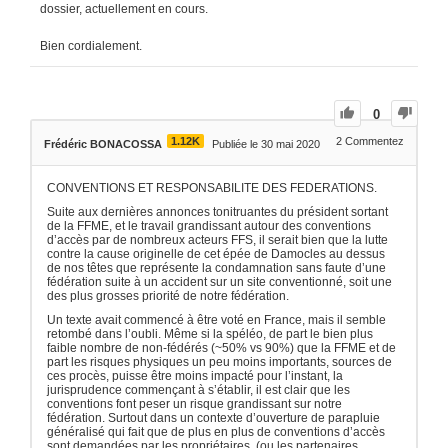
dossier, actuellement en cours.
Bien cordialement.
0
1.12K
2
Commentez
Frédéric BONACOSSA
Publiée le 30 mai 2020
CONVENTIONS ET RESPONSABILITE DES FEDERATIONS.
Suite aux dernières annonces tonitruantes du président sortant
de la FFME, et le travail grandissant autour des conventions
d’accès par de nombreux acteurs FFS, il serait bien que la lutte
contre la cause originelle de cet épée de Damocles au dessus
de nos têtes que représente la condamnation sans faute d’une
fédération suite à un accident sur un site conventionné, soit une
des plus grosses priorité de notre fédération.
Un texte avait commencé à être voté en France, mais il semble
retombé dans l’oubli. Même si la spéléo, de part le bien plus
faible nombre de non-fédérés (~50% vs 90%) que la FFME et de
part les risques physiques un peu moins importants, sources de
ces procès, puisse être moins impacté pour l’instant, la
jurisprudence commençant à s’établir, il est clair que les
conventions font peser un risque grandissant sur notre
fédération. Surtout dans un contexte d’ouverture de parapluie
généralisé qui fait que de plus en plus de conventions d’accès
sont demandées par les propriétaires, (ou les partenaires