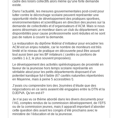
cadre des loisirs collectifs alors même qu’une forte demande
existe.
Dans l’actualité, les mesures gouvernementales post-covid pour
lutter contre le décrochage scolaire peuvent représenter une
opportunité réelle de développement des pratiques sportives,
environnementales et scientifiques en direction des jeunes sur la
demande de collectivités et d’organisateurs d’ACM. Mais si nous
avons désormais un moniteur dans un club du département, ses
disponibilités pour cause professionnelle sont réduites et ne sont
pas de nature à couvrir la demande.
La restauration du diplôme fédéral d’initiateur pour encadrer les
ACM est un enjeu notable, car le nombre de moniteurs est très
limité et le niveau de pratique en découverte peut être assuré
tout aussi bien par les BF initateurs ( cavités ou portions de
cavités 1 à 2, le plus souvent proposées).
Le développement des activités spéléologiques de proximité en
faveur de la jeunesse hors temps scolaire représente en
véritable atout pour les petits départements disposant d’un
potentiel karstique fut-il faible (67 cavités naturelles répertoriées
en Mayenne, mais à peine 5 accessibles !).
J’avais cru comprendre lors des Journées d’étude que des
négociations en ce sens avaient été engagées entre la DTN et la
DJEPVA. Qu’en est-il?
Je n’ai pas vu ce thème abordé dans les divers documents pour
l’AG, comptes rendus de la commission développement, de l’EFS
ou de la commission jeunes, mais il apparaît important d’aborder
cette question dès avant les congés d’été prochains avec le
ministère de l’éducation et de la jeunesse.