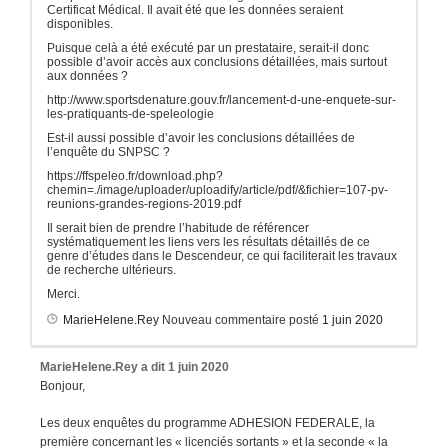
Certificat Médical. Il avait été que les données seraient
disponibles.
Puisque celà a été exécuté par un prestataire, serait-il donc
possible d’avoir accès aux conclusions détaillées, mais surtout
aux données ?
http://www.sportsdenature.gouv.fr/lancement-d-une-enquete-sur-
les-pratiquants-de-speleologie
Est-il aussi possible d’avoir les conclusions détaillées de
l’enquête du SNPSC ?
https://ffspeleo.fr/download.php?
chemin=./image/uploader/uploadify/article/pdf/&fichier=107-pv-
reunions-grandes-regions-2019.pdf
Il serait bien de prendre l’habitude de référencer
systématiquement les liens vers les résultats détaillés de ce
genre d’études dans le Descendeur, ce qui faciliterait les travaux
de recherche ultérieurs.
Merci.
MarieHelene.Rey
Nouveau commentaire posté
1 juin 2020
MarieHelene.Rey
a dit
1 juin 2020
Bonjour,
Les deux enquêtes du programme ADHESION FEDERALE, la
première concernant les « licenciés sortants » et la seconde « la