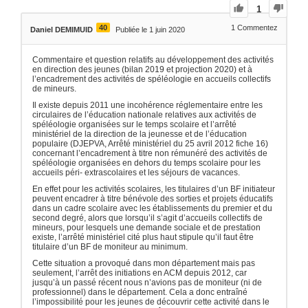
1
40
1
Commentez
Daniel DEMIMUID
Publiée le 1 juin 2020
Commentaire et question relatifs au développement des activités
en direction des jeunes (bilan 2019 et projection 2020) et à
l’encadrement des activités de spéléologie en accueils collectifs
de mineurs.
Il existe depuis 2011 une incohérence réglementaire entre les
circulaires de l’éducation nationale relatives aux activités de
spéléologie organisées sur le temps scolaire et l’arrêté
ministériel de la direction de la jeunesse et de l’éducation
populaire (DJEPVA, Arrêté ministériel du 25 avril 2012 fiche 16)
concernant l’encadrement à titre non rémunéré des activités de
spéléologie organisées en dehors du temps scolaire pour les
accueils péri- extrascolaires et les séjours de vacances.
En effet pour les activités scolaires, les titulaires d’un BF initiateur
peuvent encadrer à titre bénévole des sorties et projets éducatifs
dans un cadre scolaire avec les établissements du premier et du
second degré, alors que lorsqu’il s’agit d’accueils collectifs de
mineurs, pour lesquels une demande sociale et de prestation
existe, l’arrêté ministériel cité plus haut stipule qu’il faut être
titulaire d’un BF de moniteur au minimum.
Cette situation a provoqué dans mon département mais pas
seulement, l’arrêt des initiations en ACM depuis 2012, car
jusqu’à un passé récent nous n’avions pas de moniteur (ni de
professionnel) dans le département. Cela a donc entraîné
l’impossibilité pour les jeunes de découvrir cette activité dans le