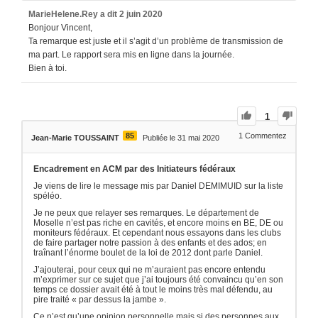
MarieHelene.Rey
a dit
2 juin 2020
Bonjour Vincent,
Ta remarque est juste et il s’agit d’un problème de transmission de
ma part. Le rapport sera mis en ligne dans la journée.
Bien à toi.
1
85
1
Commentez
Jean-Marie TOUSSAINT
Publiée le 31 mai 2020
Encadrement en ACM par des Initiateurs fédéraux
Je viens de lire le message mis par Daniel DEMIMUID sur la liste
spéléo.
Je ne peux que relayer ses remarques. Le département de
Moselle n’est pas riche en cavités, et encore moins en BE, DE ou
moniteurs fédéraux. Et cependant nous essayons dans les clubs
de faire partager notre passion à des enfants et des ados; en
traînant l’énorme boulet de la loi de 2012 dont parle Daniel.
J’ajouterai, pour ceux qui ne m’auraient pas encore entendu
m’exprimer sur ce sujet que j’ai toujours été convaincu qu’en son
temps ce dossier avait été à tout le moins très mal défendu, au
pire traité « par dessus la jambe ».
Ce n’est qu’une opinion personnelle mais si des personnes aux