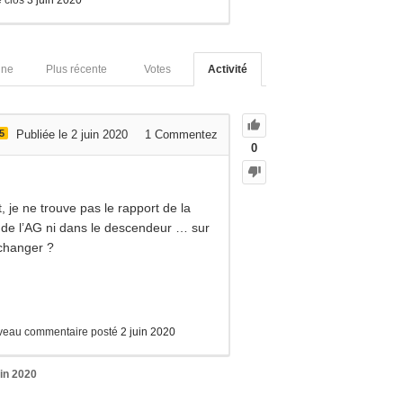
 clos
3 juin 2020
nne
Plus récente
Votes
Activité
5
Publiée le 2 juin 2020
1
Commentez
0
, je ne trouve pas le rapport de la
 de l’AG ni dans le descendeur … sur
changer ?
eau commentaire posté
2 juin 2020
uin 2020