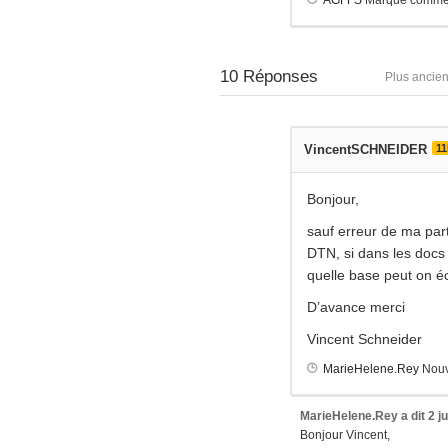
AGFFS
Marqué comme
10
Réponses
Plus ancie
VincentSCHNEIDER
11
Bonjour,
sauf erreur de ma part
DTN, si dans les docs
quelle base peut on é
D’avance merci
Vincent Schneider
MarieHelene.Rey
Nouv
MarieHelene.Rey
a dit
2 j
Bonjour Vincent,