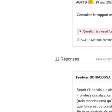
AGFFS
70
19 mai 202
Consulter le rapport 
Question is closed f
AGFFS
Marqué comme
11
Réponses
Plus ancie
Frédéric BONACOSSA
Serait-t’il possible d
« professionnalisation 
(trois mandatures) qu’
que force est de const
En cette période de d