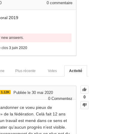
0
0
commentaire
moral 2019
or new answers.
 clos
3 juin 2020
nne
Plus récente
Votes
Activité
1.12K
Publiée le 30 mai 2020
0
0
Commentez
’abandonner ce voeu pieux de
» de la fédération. Celà fait 12 ans
un travail est mené dans ce sens et
ater qu’aucun progrès n’est visible.
ésengagement de plus en plus net du