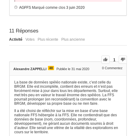
AGFFS
Marqué comme clos
3 juin 2020
11
Réponses
Activité
Votes
Plus récente
Plus ancienne
1
48
0
Commentez
Alexandre ZAPPELLI
Publiée le 31 mai 2020
La base de données spéléo nationale existe, c’est celle du
BRGM. Elle est incomplète, contient des erreurs et n’est pas
forcément mise à jour dans tous les départements. Surtout, elle
met très peu en valeur le travail énorme des spéléos. La FFS
pourrait prolonger (en reconsidérant) la convention avec le
BRGM, développer sa propre base ou ne rien faire.
Il a été choisi de réfléchir sur la mise en base d’une base
nationale FFS hébergée à la FFS. Elle ne contiendrait que des
données de base (nom, coordonnées, profondeur,
développement), ne gérant aucun documents soumis à droit
d’auteur. Elle serait une vitrine de la vitalité des explorations en
cours sur le territoire.